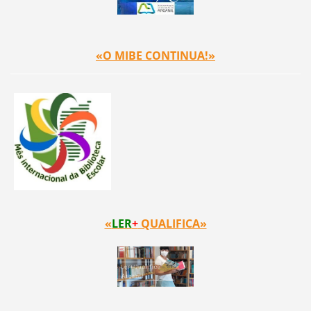
«O MIBE CONTINUA!»
«
LER
+
QUALIFICA»