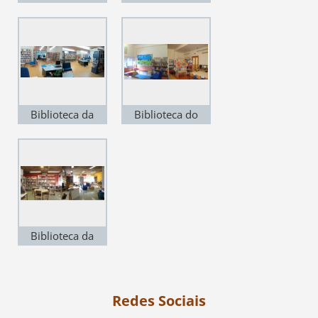
e JI de Pombeiro
e JI de Sarzedo
da Beira
Biblioteca da
Biblioteca do
Escola
Centro Escolar de
Secundária de
S. Martinho da
Arganil
Cortiça
Biblioteca da
Escola Professor
Mendes Ferrão-
Côja
Redes Sociais